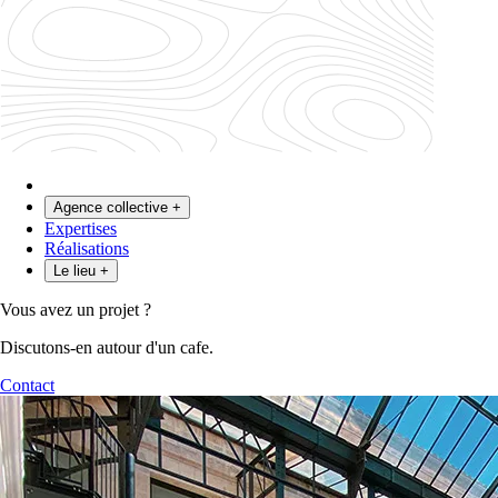
Agence collective
+
Expertises
Le collectif
Réalisations
Le modèle
Les expert·es
Le lieu
+
Coworking & Bureaux
Vous avez un projet ?
Discutons-en autour d'un cafe.
Contact