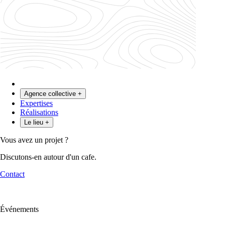
Agence collective
+
Expertises
Le collectif
Réalisations
Le modèle
Les expert·es
Le lieu
+
Coworking & Bureaux
Vous avez un projet ?
Discutons-en autour d'un cafe.
Contact
Événements