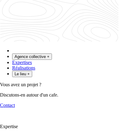
Agence collective
+
Expertises
Le collectif
Réalisations
Le modèle
Les expert·es
Le lieu
+
Coworking & Bureaux
Vous avez un projet ?
Discutons-en autour d'un cafe.
Contact
Expertise