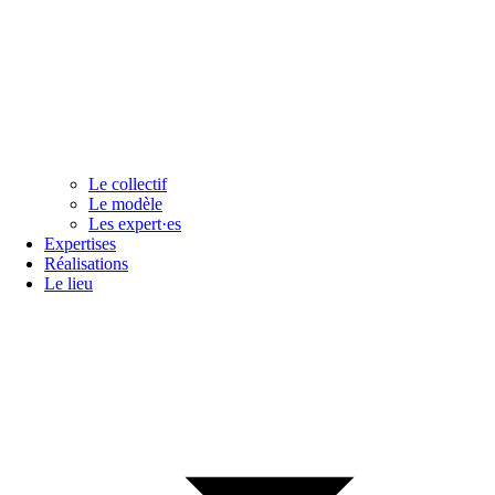
Le collectif
Le modèle
Les expert·es
Expertises
Réalisations
Le lieu